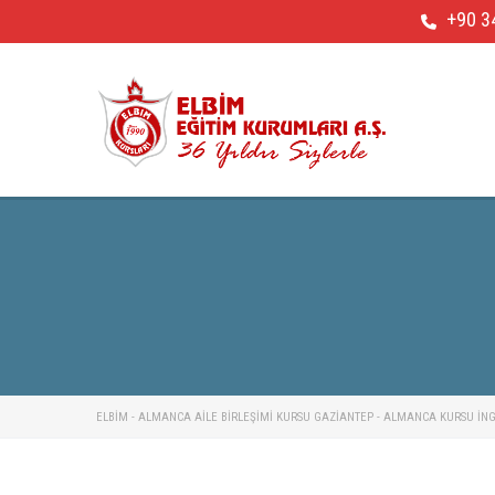
+90 3
ELBİM - ALMANCA AILE BIRLEŞIMI KURSU GAZIANTEP - ALMANCA KURSU İNGIL