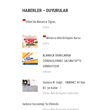
HABERLER – DUYURULAR
Elbim’de Almanca Öğren,
insta
Almanca Aile Birleşimi Kursu
insta
ALMANCA SINAVLARINA
ÖĞRENCİLERİMİZ GAZİANTEP’TE
GİRMEKTEDİR
reklam
Sadece A1 Değil .. FARKIMIZ A1’den
B2 ‘ye kadar …!
Elbim Aile Birleşimi Haberleri
Sadece Gaziantep ‘te Elbimde
Elbim Aile Birleşimi Haberleri