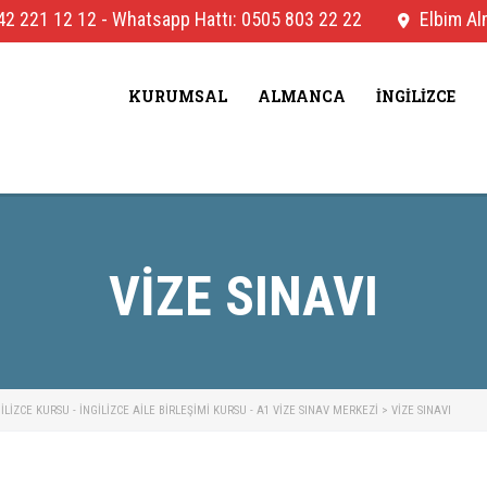
42 221 12 12
-
Whatsapp Hattı: 0505 803 22 22
Elbim Alm
KURUMSAL
ALMANCA
İNGILIZCE
VIZE SINAVI
IZCE KURSU - İNGILIZCE AILE BIRLEŞIMI KURSU - A1 VIZE SINAV MERKEZI
>
VIZE SINAVI