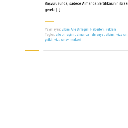
Başvurusunda, sadece Almanca Sertifikasının ibrazı
gerekli […]
Yayınlayan:
Elbim Aile Birleşimi Haberleri
,
reklam
Tagler:
aile birleşimi
,
almanca
,
almanya
,
elbim
,
vize sı
yetkili vize sınav merkezi