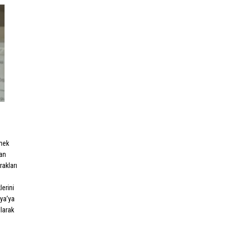
tmek
man
akları
lerini
ya’ya
olarak