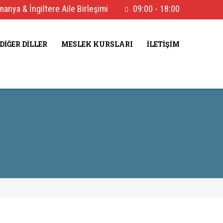
anya & İngiltere Aile Birleşimi
09:00 - 18:00
DIĞER DILLER
MESLEK KURSLARI
İLETIŞIM