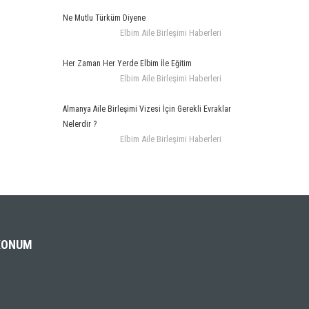
Ne Mutlu Türküm Diyene
Elbim Aile Birleşimi Haberleri
Her Zaman Her Yerde Elbim İle Eğitim
Elbim Aile Birleşimi Haberleri
Almanya Aile Birleşimi Vizesi İçin Gerekli Evraklar
Nelerdir ?
Elbim Aile Birleşimi Haberleri
KONUM