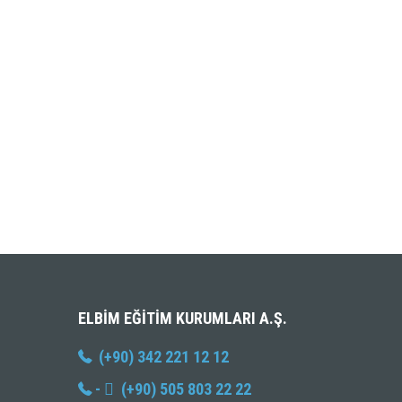
ELBIM EĞITIM KURUMLARI A.Ş.
(+90) 342 221 12 12
-
(+90) 505 803 22 22