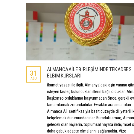
ALMANCA AİLE BİRLEŞİMİNDE TEK ADRES
31
ELBİM KURSLARI
AĞU
İkamet yasası ile ilgili, Almanya’daki eşin yanına gi
isteyen kişiler, bulundukları illerin bağlı oldukları Al
Başkonsolosluklarına başvurmadan önce, gerekli evr
tamamlamak zorundadırlar. Evraklar arasında olan
Almanca A1 sertifikasıyla basit düzeyde dil yeterlilik
belgelemek durumundadırlar. Buradaki amaç, Alman
gelecek olan kişilerin, toplumsal hayata iletişimsel 
daha çabuk adapte olmalarını sağlamaktır. Vize