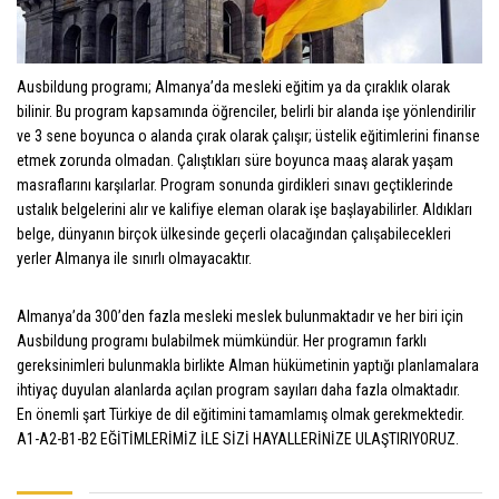
Ausbildung programı; Almanya’da mesleki eğitim ya da çıraklık olarak
bilinir. Bu program kapsamında öğrenciler, belirli bir alanda işe yönlendirilir
ve 3 sene boyunca o alanda çırak olarak çalışır; üstelik eğitimlerini finanse
etmek zorunda olmadan. Çalıştıkları süre boyunca maaş alarak yaşam
masraflarını karşılarlar. Program sonunda girdikleri sınavı geçtiklerinde
ustalık belgelerini alır ve kalifiye eleman olarak işe başlayabilirler. Aldıkları
belge, dünyanın birçok ülkesinde geçerli olacağından çalışabilecekleri
yerler Almanya ile sınırlı olmayacaktır.
Almanya’da 300’den fazla mesleki meslek bulunmaktadır ve her biri için
Ausbildung programı bulabilmek mümkündür. Her programın farklı
gereksinimleri bulunmakla birlikte Alman hükümetinin yaptığı planlamalara
ihtiyaç duyulan alanlarda açılan program sayıları daha fazla olmaktadır.
En önemli şart Türkiye de dil eğitimini tamamlamış olmak gerekmektedir.
A1-A2-B1-B2 EĞİTİMLERİMİZ İLE SİZİ HAYALLERİNİZE ULAŞTIRIYORUZ.