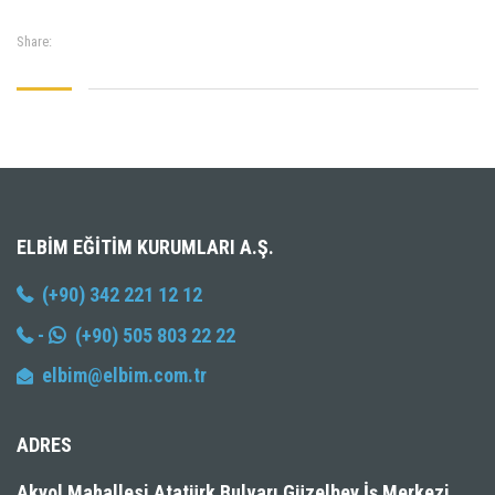
Share:
ELBIM EĞITIM KURUMLARI A.Ş.
(+90) 342 221 12 12
-
(+90) 505 803 22 22
elbim@elbim.com.tr
ADRES
Akyol Mahallesi Atatürk Bulvarı Güzelbey İş Merkezi