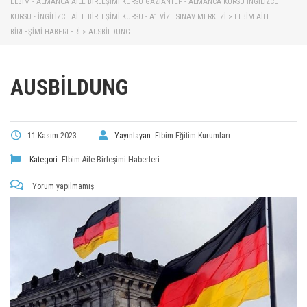
ELBİM - ALMANCA AILE BIRLEŞIMI KURSU GAZIANTEP - ALMANCA KURSU İNGILIZCE
KURSU - İNGILIZCE AILE BIRLEŞIMI KURSU - A1 VIZE SINAV MERKEZI
>
ELBIM AILE
BIRLEŞIMI HABERLERI
>
AUSBİLDUNG
AUSBİLDUNG
11 Kasım 2023
Yayınlayan:
Elbim Eğitim Kurumları
Kategori:
Elbim Aile Birleşimi Haberleri
Yorum yapılmamış