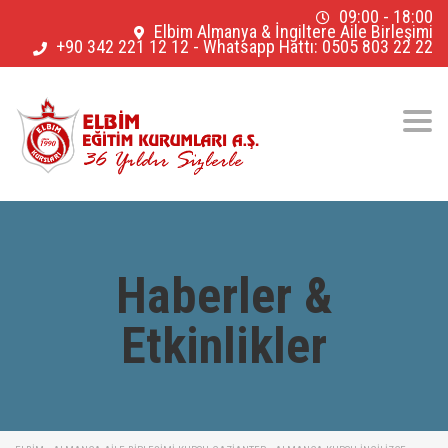
09:00 - 18:00
Elbim Almanya & İngiltere Aile Birleşimi
+90 342 221 12 12
-
Whatsapp Hattı: 0505 803 22 22
Togg
navig
Haberler &
Etkinlikler