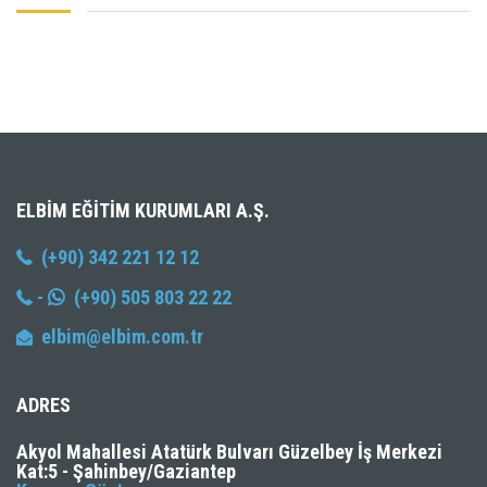
ELBIM EĞITIM KURUMLARI A.Ş.
(+90) 342 221 12 12
-
(+90) 505 803 22 22
elbim@elbim.com.tr
ADRES
Akyol Mahallesi Atatürk Bulvarı Güzelbey İş Merkezi
Kat:5 - Şahinbey/Gaziantep