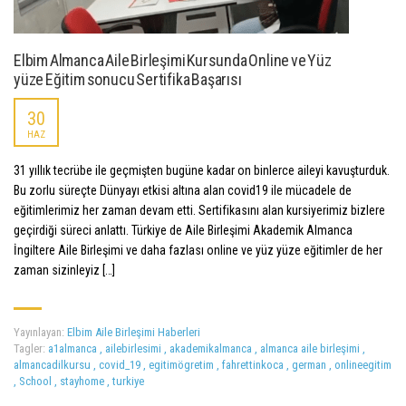
Elbim Almanca Aile Birleşimi Kursunda Online ve Yüz
yüze Eğitim sonucu Sertifika Başarısı
30
HAZ
31 yıllık tecrübe ile geçmişten bugüne kadar on binlerce aileyi kavuşturduk.
Bu zorlu süreçte Dünyayı etkisi altına alan covid19 ile mücadele de
eğitimlerimiz her zaman devam etti. Sertifikasını alan kursiyerimiz bizlere
geçirdiği süreci anlattı. Türkiye de Aile Birleşimi Akademik Almanca
İngiltere Aile Birleşimi ve daha fazlası online ve yüz yüze eğitimler de her
zaman sizinleyiz […]
Yayınlayan:
Elbim Aile Birleşimi Haberleri
Tagler:
a1almanca
,
ailebirlesimi
,
akademikalmanca
,
almanca aile birleşimi
,
almancadilkursu
,
covid_19
,
egitimögretim
,
fahrettinkoca
,
german
,
onlineegitim
,
School
,
stayhome
,
turkiye