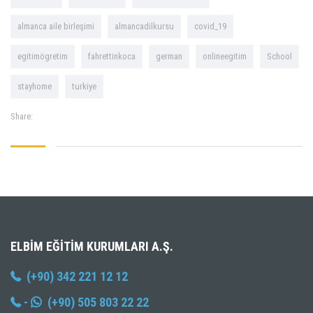
almanca aile birleşimi
almancadilkursu
covid_19
egitimögretim
fahrettinkoca
german
onlineegitim
School
stayhome
turkiye
Share:
ELBIM EĞITIM KURUMLARI A.Ş.
(+90) 342 221 12 12
-
(+90) 505 803 22 22