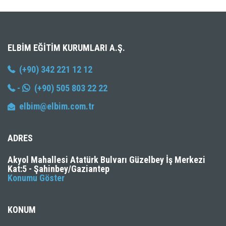
ELBIM EĞITIM KURUMLARI A.Ş.
(+90) 342 221 12 12
-
(+90) 505 803 22 22
elbim@elbim.com.tr
ADRES
Akyol Mahallesi Atatürk Bulvarı Güzelbey İş Merkezi
Kat:5 - Şahinbey/Gaziantep
Konumu Göster
KONUM