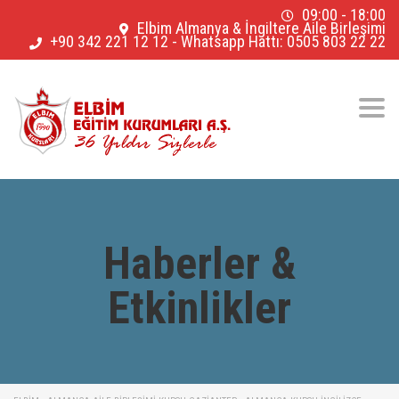
09:00 - 18:00
Elbim Almanya & İngiltere Aile Birleşimi
+90 342 221 12 12
-
Whatsapp Hattı: 0505 803 22 22
Togg
navig
Haberler &
Etkinlikler