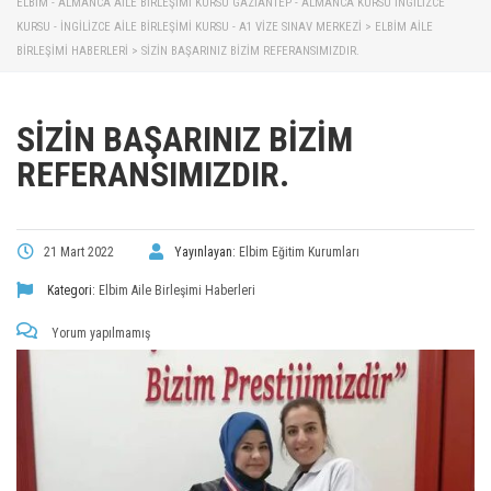
ELBİM - ALMANCA AILE BIRLEŞIMI KURSU GAZIANTEP - ALMANCA KURSU İNGILIZCE
KURSU - İNGILIZCE AILE BIRLEŞIMI KURSU - A1 VIZE SINAV MERKEZI
>
ELBIM AILE
BIRLEŞIMI HABERLERI
>
SIZIN BAŞARINIZ BIZIM REFERANSIMIZDIR.
SIZIN BAŞARINIZ BIZIM
REFERANSIMIZDIR.
21 Mart 2022
Yayınlayan:
Elbim Eğitim Kurumları
Kategori:
Elbim Aile Birleşimi Haberleri
Yorum yapılmamış