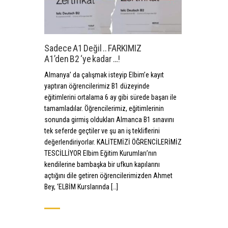
Sadece A1 Değil .. FARKIMIZ
A1’den B2 ‘ye kadar …!
Almanya’ da çalışmak isteyip Elbim’e kayıt
yaptıran öğrencilerimiz B1 düzeyinde
eğitimlerini ortalama 6 ay gibi sürede başarı ile
tamamladılar. Öğrencilerimiz, eğitimlerinin
sonunda girmiş oldukları Almanca B1 sınavını
tek seferde geçtiler ve şu an iş tekliflerini
değerlendiriyorlar. KALİTEMİZİ ÖĞRENCİLERİMİZ
TESCİLLİYOR Elbim Eğitim Kurumları’nın
kendilerine bambaşka bir ufkun kapılarını
açtığını dile getiren öğrencilerimizden Ahmet
Bey, ‘ELBİM Kurslarında […]