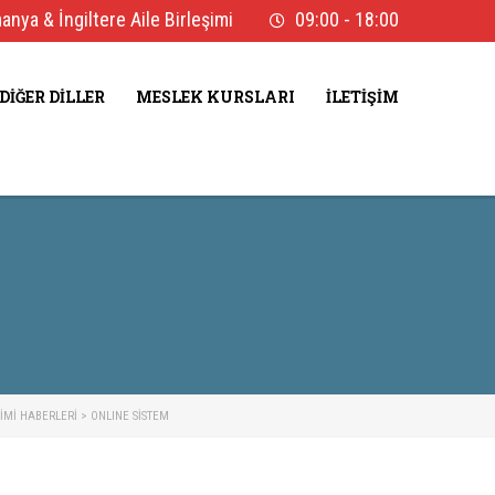
nya & İngiltere Aile Birleşimi
09:00 - 18:00
DIĞER DILLER
MESLEK KURSLARI
İLETIŞIM
ŞIMI HABERLERI
>
ONLINE SİSTEM