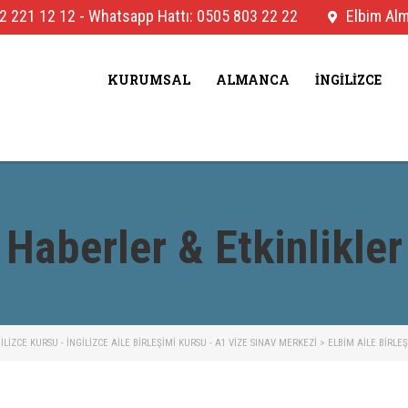
2 221 12 12
-
Whatsapp Hattı: 0505 803 22 22
Elbim Alma
KURUMSAL
ALMANCA
İNGILIZCE
Haberler & Etkinlikler
IZCE KURSU - İNGILIZCE AILE BIRLEŞIMI KURSU - A1 VIZE SINAV MERKEZI
>
ELBIM AILE BIRLE