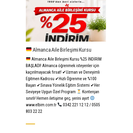
Almanca Aile Birleşimi Kursu
Almanca Aile Birleşimi Kursu %25 İNDİRİM
BAŞLADI! Almanca öğrenmek isteyenler için
kaçırılmayacak fırsat! ✔Uzman ve Deneyimli
Eğitmen Kadrosu ✔Hızlı Öğrenme ve %100
Başarı ✔Sınava Yönelik Eğitim Sistemi ✔Her
Seviyeye Uygun Özel Program
Kontenjan
sınırlı! Hemen iletişime geç, yerini ayırt
www.elbim.com.tr
0342 221 12 12 / 0505
803 22 22