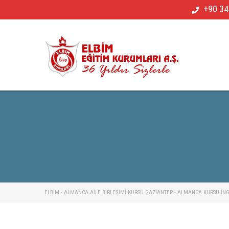
+90 34
ELBİM - ALMANCA AILE BIRLEŞIMI KURSU GAZIANTEP - ALMANCA KURSU İNGIL