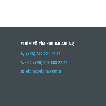
ELBIM EĞITIM KURUMLARI A.Ş.
(+90) 342 221 12 12
-
(+90) 505 803 22 22
elbim@elbim.com.tr