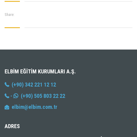
Share:
ELBIM EĞITIM KURUMLARI A.Ş.
(+90) 342 221 12 12
-
(+90) 505 803 22 22
elbim@elbim.com.tr
ADRES