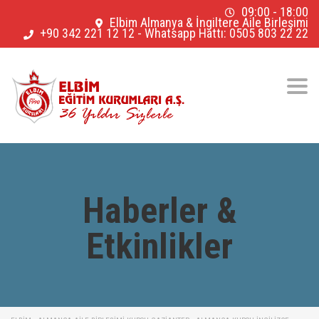
09:00 - 18:00
Elbim Almanya & İngiltere Aile Birleşimi
+90 342 221 12 12
-
Whatsapp Hattı: 0505 803 22 22
Togg
navig
Haberler &
Etkinlikler