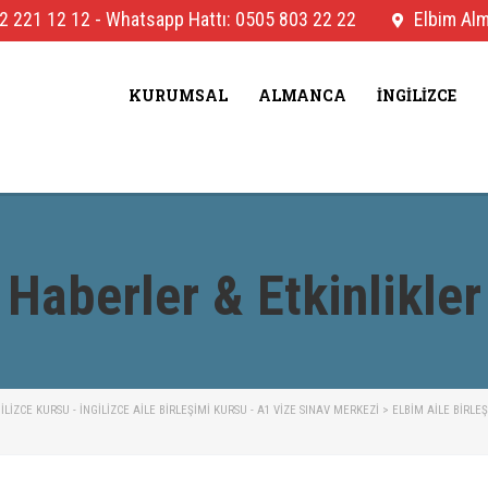
2 221 12 12
-
Whatsapp Hattı: 0505 803 22 22
Elbim Alma
KURUMSAL
ALMANCA
İNGILIZCE
Haberler & Etkinlikler
IZCE KURSU - İNGILIZCE AILE BIRLEŞIMI KURSU - A1 VIZE SINAV MERKEZI
>
ELBIM AILE BIRLE