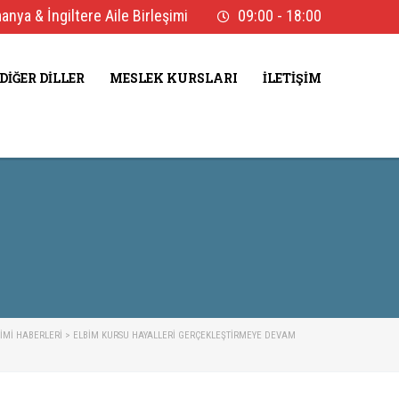
nya & İngiltere Aile Birleşimi
09:00 - 18:00
DIĞER DILLER
MESLEK KURSLARI
İLETIŞIM
ŞIMI HABERLERI
>
ELBIM KURSU HAYALLERI GERÇEKLEŞTIRMEYE DEVAM