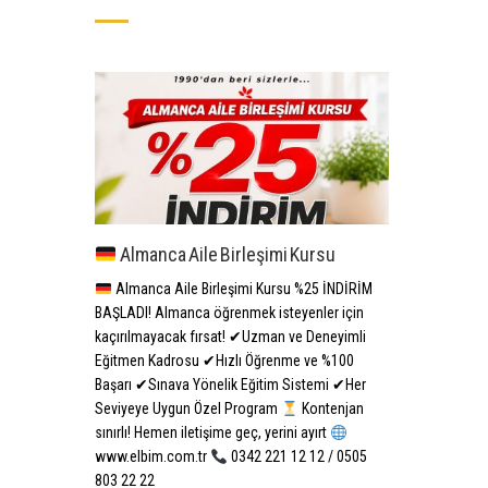
Almanca Aile Birleşimi Kursu
Almanca Aile Birleşimi Kursu %25 İNDİRİM
BAŞLADI! Almanca öğrenmek isteyenler için
kaçırılmayacak fırsat! ✔Uzman ve Deneyimli
Eğitmen Kadrosu ✔Hızlı Öğrenme ve %100
Başarı ✔Sınava Yönelik Eğitim Sistemi ✔Her
Seviyeye Uygun Özel Program
Kontenjan
sınırlı! Hemen iletişime geç, yerini ayırt
www.elbim.com.tr
0342 221 12 12 / 0505
803 22 22