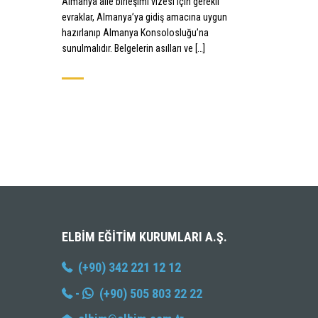
Almanya aile birleşimi vizesi için gerekli
evraklar, Almanya’ya gidiş amacına uygun
hazırlanıp Almanya Konsolosluğu’na
sunulmalıdır. Belgelerin asılları ve […]
ELBIM EĞITIM KURUMLARI A.Ş.
(+90) 342 221 12 12
-
(+90) 505 803 22 22