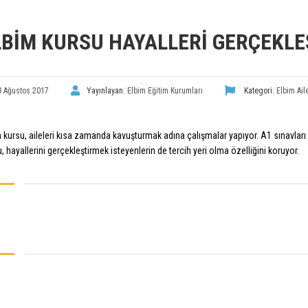
LBIM KURSU HAYALLERI GERÇEKL
8 Ağustos 2017
Yayınlayan:
Elbim Eğitim Kurumları
Kategori:
Elbim Ail
 kursu, aileleri kısa zamanda kavuşturmak adına çalışmalar yapıyor. A1 sınavları i
, hayallerini gerçekleştirmek isteyenlerin de tercih yeri olma özelliğini koruyor.