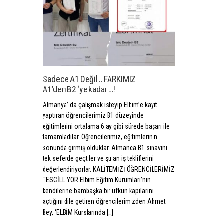
Sadece A1 Değil .. FARKIMIZ
A1’den B2 ‘ye kadar …!
Almanya’ da çalışmak isteyip Elbim’e kayıt
yaptıran öğrencilerimiz B1 düzeyinde
eğitimlerini ortalama 6 ay gibi sürede başarı ile
tamamladılar. Öğrencilerimiz, eğitimlerinin
sonunda girmiş oldukları Almanca B1 sınavını
tek seferde geçtiler ve şu an iş tekliflerini
değerlendiriyorlar. KALİTEMİZİ ÖĞRENCİLERİMİZ
TESCİLLİYOR Elbim Eğitim Kurumları’nın
kendilerine bambaşka bir ufkun kapılarını
açtığını dile getiren öğrencilerimizden Ahmet
Bey, ‘ELBİM Kurslarında […]