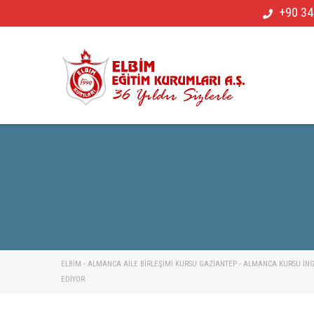
+90 34
ELBİM - ALMANCA AILE BIRLEŞIMI KURSU GAZIANTEP - ALMANCA KURSU İNGIL
EDIYOR