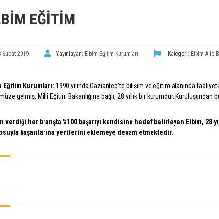
LBİM EĞITIM
8 Şubat 2019
Yayınlayan:
Elbim Eğitim Kurumları
Kategori:
Elbim Aile B
m Eğitim Kurumları:
1990 yılında Gaziantep’te bilişim ve eğitim alanında faaliyete
üze gelmiş, Milli Eğitim Bakanlığına bağlı, 28 yıllık bir kurumdur. Kuruluşundan 
im verdiği her branşta %100 başarıyı kendisine hedef belirleyen Elbim, 28 y
osuyla başarılarına yenilerini eklemeye devam etmektedir.