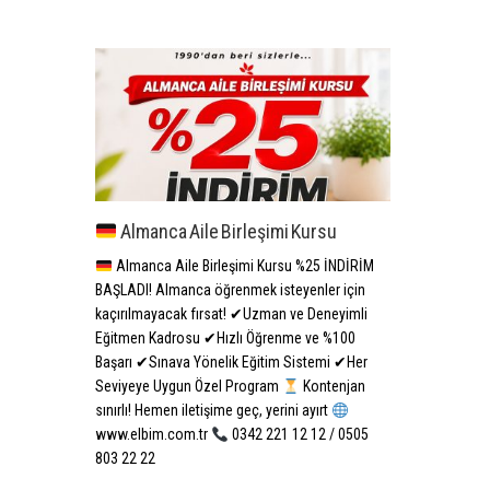
Almanca Aile Birleşimi Kursu
Almanca Aile Birleşimi Kursu %25 İNDİRİM
BAŞLADI! Almanca öğrenmek isteyenler için
kaçırılmayacak fırsat! ✔Uzman ve Deneyimli
Eğitmen Kadrosu ✔Hızlı Öğrenme ve %100
Başarı ✔Sınava Yönelik Eğitim Sistemi ✔Her
Seviyeye Uygun Özel Program
Kontenjan
sınırlı! Hemen iletişime geç, yerini ayırt
www.elbim.com.tr
0342 221 12 12 / 0505
803 22 22