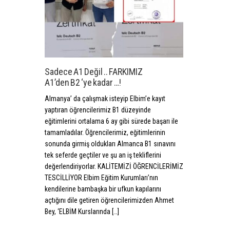
Sadece A1 Değil .. FARKIMIZ
A1’den B2 ‘ye kadar …!
Almanya’ da çalışmak isteyip Elbim’e kayıt
yaptıran öğrencilerimiz B1 düzeyinde
eğitimlerini ortalama 6 ay gibi sürede başarı ile
tamamladılar. Öğrencilerimiz, eğitimlerinin
sonunda girmiş oldukları Almanca B1 sınavını
tek seferde geçtiler ve şu an iş tekliflerini
değerlendiriyorlar. KALİTEMİZİ ÖĞRENCİLERİMİZ
TESCİLLİYOR Elbim Eğitim Kurumları’nın
kendilerine bambaşka bir ufkun kapılarını
açtığını dile getiren öğrencilerimizden Ahmet
Bey, ‘ELBİM Kurslarında […]