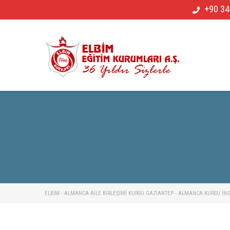
+90 34
ELBİM - ALMANCA AILE BIRLEŞIMI KURSU GAZIANTEP - ALMANCA KURSU İNGIL