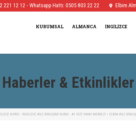
2 221 12 12
-
Whatsapp Hattı: 0505 803 22 22
Elbim Alma
KURUMSAL
ALMANCA
İNGILIZCE
Haberler & Etkinlikler
IZCE KURSU - İNGILIZCE AILE BIRLEŞIMI KURSU - A1 VIZE SINAV MERKEZI
>
ELBIM AILE BIRLE