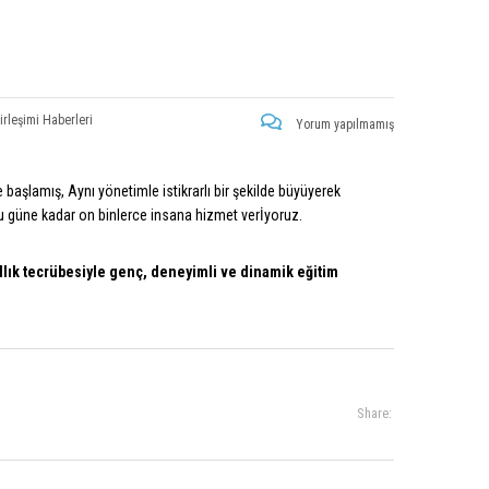
irleşimi Haberleri
Yorum yapılmamış
 başlamış, Aynı yönetimle istikrarlı bir şekilde büyüyerek
bu güne kadar on binlerce insana hizmet verİyoruz.
ıllık tecrübesiyle genç, deneyimli ve dinamik eğitim
Share: