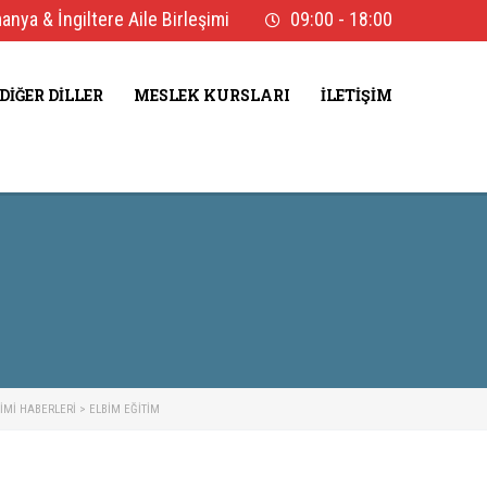
nya & İngiltere Aile Birleşimi
09:00 - 18:00
DIĞER DILLER
MESLEK KURSLARI
İLETIŞIM
ŞIMI HABERLERI
>
ELBİM EĞITIM