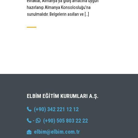
evraklar, Almanya’ya gidiş amacına uygun
hazırlanıp Almanya Konsolosluğu’na
sunulmalıdır. Belgelerin asılları ve […]
ELBIM EĞITIM KURUMLARI A.Ş.
(+90) 342 221 12 12
-
(+90) 505 803 22 22
elbim@elbim.com.tr