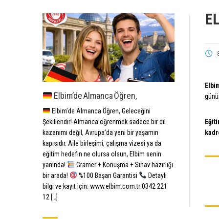
E
Elbi
Elbim’de Almanca Öğren,
günüm
Elbim’de Almanca Öğren, Geleceğini
Şekillendir! Almanca öğrenmek sadece bir dil
Eğit
kazanımı değil, Avrupa’da yeni bir yaşamın
kadr
kapısıdır. Aile birleşimi, çalışma vizesi ya da
eğitim hedefin ne olursa olsun, Elbim senin
yanında!
Gramer + Konuşma + Sınav hazırlığı
bir arada!
%100 Başarı Garantisi
Detaylı
bilgi ve kayıt için: www.elbim.com.tr 0342 221
12 […]