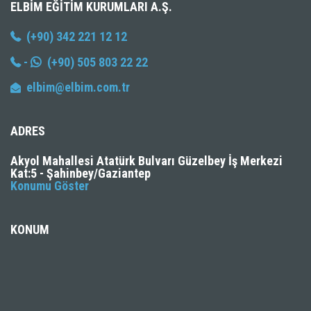
ELBIM EĞITIM KURUMLARI A.Ş.
(+90) 342 221 12 12
-
(+90) 505 803 22 22
elbim@elbim.com.tr
ADRES
Akyol Mahallesi Atatürk Bulvarı Güzelbey İş Merkezi
Kat:5 - Şahinbey/Gaziantep
Konumu Göster
KONUM