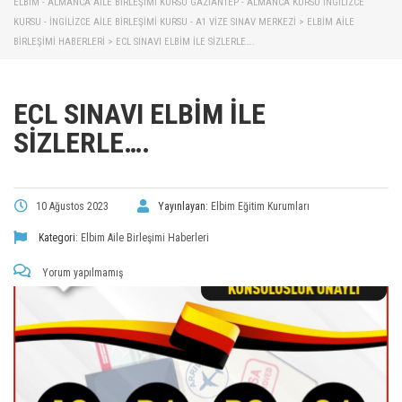
ELBİM - ALMANCA AILE BIRLEŞIMI KURSU GAZIANTEP - ALMANCA KURSU İNGILIZCE
KURSU - İNGILIZCE AILE BIRLEŞIMI KURSU - A1 VIZE SINAV MERKEZI
>
ELBIM AILE
BIRLEŞIMI HABERLERI
>
ECL SINAVI ELBİM ILE SİZLERLE….
ECL SINAVI ELBİM ILE
SİZLERLE….
10 Ağustos 2023
Yayınlayan:
Elbim Eğitim Kurumları
Kategori:
Elbim Aile Birleşimi Haberleri
Yorum yapılmamış