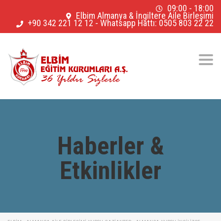
09:00 - 18:00
Elbim Almanya & İngiltere Aile Birleşimi
+90 342 221 12 12
-
Whatsapp Hattı: 0505 803 22 22
Togg
navig
Haberler &
Etkinlikler