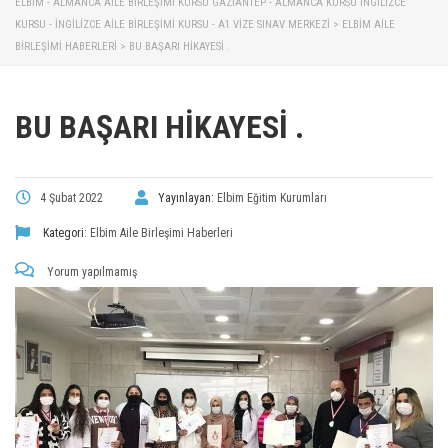
ELBİM - ALMANCA AILE BIRLEŞIMI KURSU GAZIANTEP - ALMANCA KURSU İNGILIZCE
KURSU - İNGILIZCE AILE BIRLEŞIMI KURSU - A1 VIZE SINAV MERKEZI
>
ELBIM AILE
BIRLEŞIMI HABERLERI
>
BU BAŞARI HIKAYESI .
BU BAŞARI HIKAYESI .
4 Şubat 2022
Yayınlayan:
Elbim Eğitim Kurumları
Kategori:
Elbim Aile Birleşimi Haberleri
Yorum yapılmamış