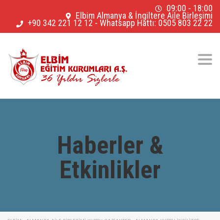
09:00 - 18:00
Elbim Almanya & İngiltere Aile Birleşimi
+90 342 221 12 12
-
Whatsapp Hattı: 0505 803 22 22
Togg
navig
Haberler &
Etkinlikler