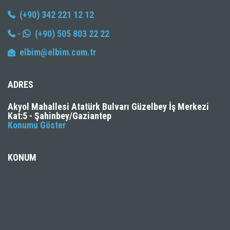
(+90) 342 221 12 12
-
(+90) 505 803 22 22
elbim@elbim.com.tr
ADRES
Akyol Mahallesi Atatürk Bulvarı Güzelbey İş Merkezi
Kat:5 - Şahinbey/Gaziantep
Konumu Göster
KONUM