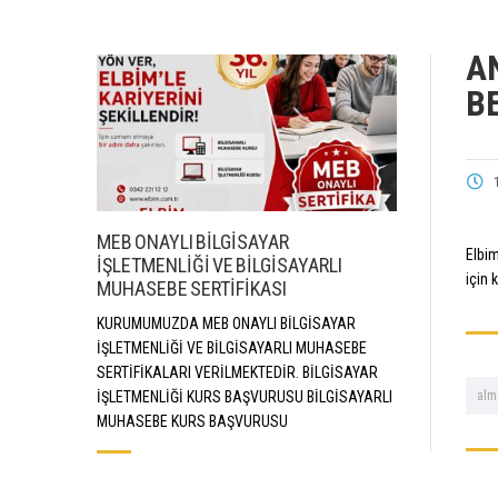
A
B
MEB ONAYLI BİLGİSAYAR
Elbim
İŞLETMENLİĞİ VE BİLGİSAYARLI
için 
MUHASEBE SERTİFİKASI
KURUMUMUZDA MEB ONAYLI BİLGİSAYAR
İŞLETMENLİĞİ VE BİLGİSAYARLI MUHASEBE
SERTİFİKALARI VERİLMEKTEDİR. BİLGİSAYAR
alm
İŞLETMENLİĞİ KURS BAŞVURUSU BİLGİSAYARLI
MUHASEBE KURS BAŞVURUSU