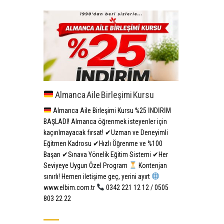
Almanca Aile Birleşimi Kursu
Almanca Aile Birleşimi Kursu %25 İNDİRİM
BAŞLADI! Almanca öğrenmek isteyenler için
kaçırılmayacak fırsat! ✔Uzman ve Deneyimli
Eğitmen Kadrosu ✔Hızlı Öğrenme ve %100
Başarı ✔Sınava Yönelik Eğitim Sistemi ✔Her
Seviyeye Uygun Özel Program
Kontenjan
sınırlı! Hemen iletişime geç, yerini ayırt
www.elbim.com.tr
0342 221 12 12 / 0505
803 22 22