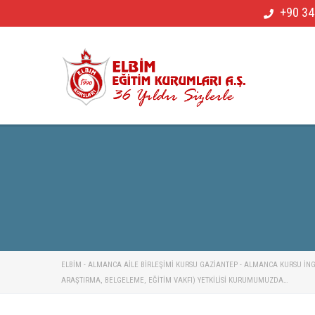
+90 34
ELBİM - ALMANCA AILE BIRLEŞIMI KURSU GAZIANTEP - ALMANCA KURSU İNGIL
ARAŞTIRMA, BELGELEME, EĞITIM VAKFI) YETKİLİSİ KURUMUMUZDA…