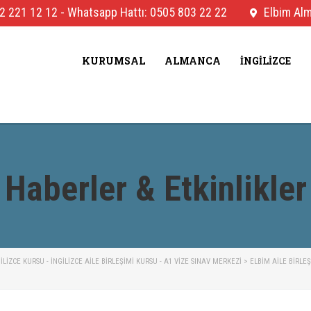
2 221 12 12
-
Whatsapp Hattı: 0505 803 22 22
Elbim Alma
KURUMSAL
ALMANCA
İNGILIZCE
Haberler & Etkinlikler
IZCE KURSU - İNGILIZCE AILE BIRLEŞIMI KURSU - A1 VIZE SINAV MERKEZI
>
ELBIM AILE BIRLE