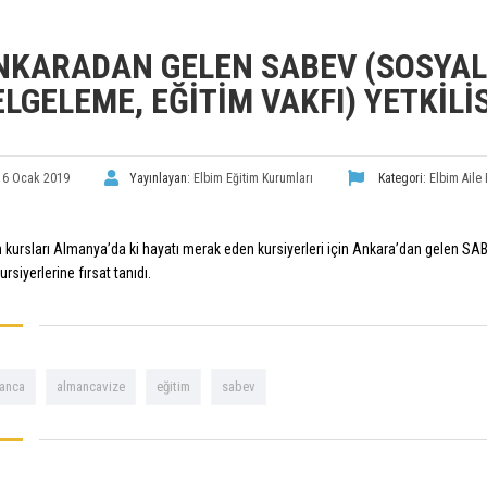
NKARADAN GELEN SABEV (SOSYAL
ELGELEME, EĞITIM VAKFI) YETKİ
16 Ocak 2019
Yayınlayan:
Elbim Eğitim Kurumları
Kategori:
Elbim Aile 
 kursları Almanya’da ki hayatı merak eden kursiyerleri için Ankara’dan gelen SABEV
kursiyerlerine fırsat tanıdı.
anca
almancavize
eğitim
sabev