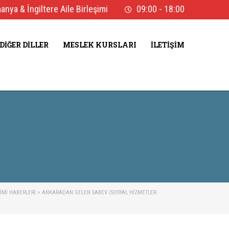
nya & İngiltere Aile Birleşimi
09:00 - 18:00
DIĞER DILLER
MESLEK KURSLARI
İLETIŞIM
ŞIMI HABERLERI
>
ANKARADAN GELEN SABEV (SOSYAL HIZMETLER