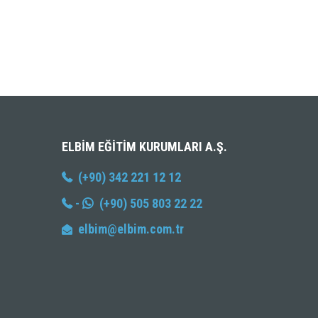
ELBIM EĞITIM KURUMLARI A.Ş.
(+90) 342 221 12 12
-
(+90) 505 803 22 22
elbim@elbim.com.tr