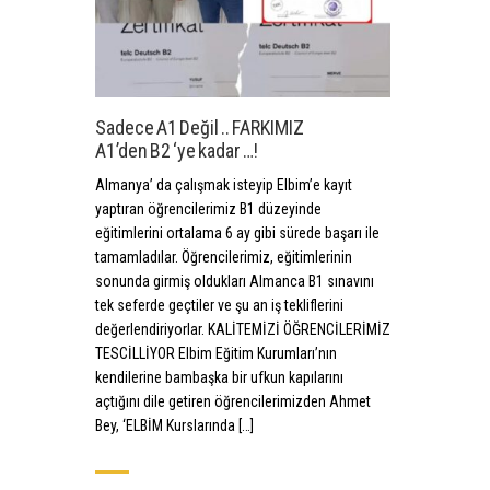
Sadece A1 Değil .. FARKIMIZ
A1’den B2 ‘ye kadar …!
Almanya’ da çalışmak isteyip Elbim’e kayıt
yaptıran öğrencilerimiz B1 düzeyinde
eğitimlerini ortalama 6 ay gibi sürede başarı ile
tamamladılar. Öğrencilerimiz, eğitimlerinin
sonunda girmiş oldukları Almanca B1 sınavını
tek seferde geçtiler ve şu an iş tekliflerini
değerlendiriyorlar. KALİTEMİZİ ÖĞRENCİLERİMİZ
TESCİLLİYOR Elbim Eğitim Kurumları’nın
kendilerine bambaşka bir ufkun kapılarını
açtığını dile getiren öğrencilerimizden Ahmet
Bey, ‘ELBİM Kurslarında […]