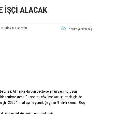
E İŞÇI ALACAK
ile Birleşimi Haberleri
Yorum yapılmamış
 sebebi ise; Almanya da gün geçtikçe artan yaşlı nüfusun
ni hissettirmektedir. Bu sorunu çözüme kavuşturmak için de
mıştır. 2020 1 mart ayı ile yürürlüğe giren Nitelikli Eleman Göç
 şartını birlikte yerine getirmektedir.