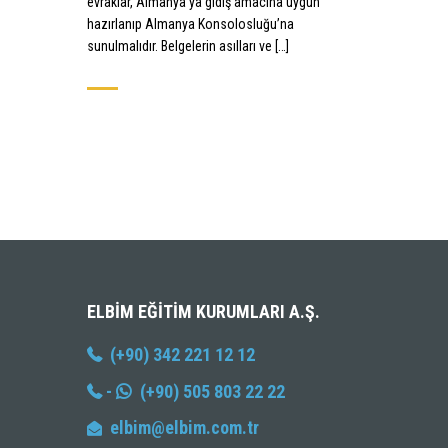
evraklar, Almanya’ya gidiş amacına uygun
hazırlanıp Almanya Konsolosluğu’na
sunulmalıdır. Belgelerin asılları ve […]
ELBIM EĞITIM KURUMLARI A.Ş.
(+90) 342 221 12 12
-
(+90) 505 803 22 22
elbim@elbim.com.tr