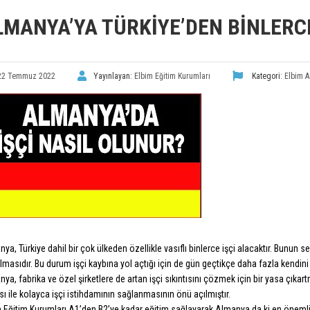
LMANYA’YA TÜRKIYE’DEN BINLERC
22 Temmuz 2022
Yayınlayan:
Elbim Eğitim Kurumları
Kategori:
Elbim A
ya, Türkiye dahil bir çok ülkeden özellikle vasıflı binlerce işçi alacaktır. Bunun
masıdır. Bu durum işçi kaybına yol açtığı için de gün geçtikçe daha fazla kendi
ya, fabrika ve özel şirketlere de artan işçi sıkıntısını çözmek için bir yasa çıkart
ı ile kolayca işçi istihdamının sağlanmasının önü açılmıştır.
 Eğitim Kurumları A1’den B2’ye kadar eğitim sağlayarak Almanya da ki en önemli dil