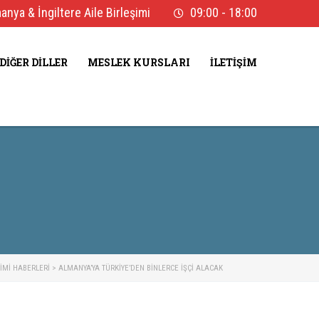
nya & İngiltere Aile Birleşimi
09:00 - 18:00
DIĞER DILLER
MESLEK KURSLARI
İLETIŞIM
ŞIMI HABERLERI
>
ALMANYA’YA TÜRKIYE’DEN BINLERCE İŞÇI ALACAK