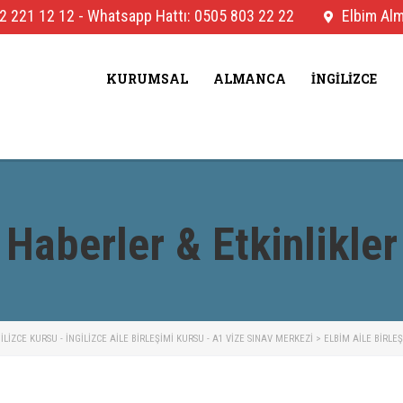
2 221 12 12
-
Whatsapp Hattı: 0505 803 22 22
Elbim Alma
KURUMSAL
ALMANCA
İNGILIZCE
Haberler & Etkinlikler
IZCE KURSU - İNGILIZCE AILE BIRLEŞIMI KURSU - A1 VIZE SINAV MERKEZI
>
ELBIM AILE BIRLE