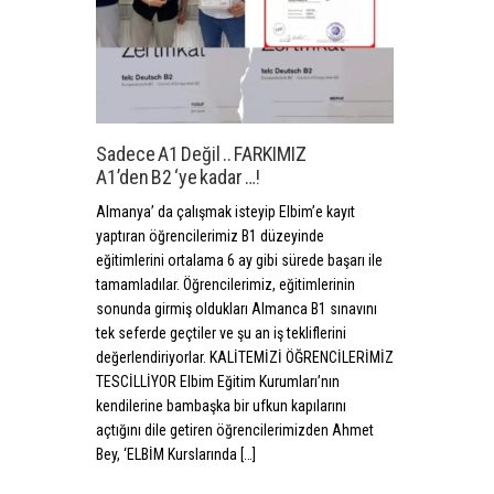
Sadece A1 Değil .. FARKIMIZ
A1’den B2 ‘ye kadar …!
Almanya’ da çalışmak isteyip Elbim’e kayıt
yaptıran öğrencilerimiz B1 düzeyinde
eğitimlerini ortalama 6 ay gibi sürede başarı ile
tamamladılar. Öğrencilerimiz, eğitimlerinin
sonunda girmiş oldukları Almanca B1 sınavını
tek seferde geçtiler ve şu an iş tekliflerini
değerlendiriyorlar. KALİTEMİZİ ÖĞRENCİLERİMİZ
TESCİLLİYOR Elbim Eğitim Kurumları’nın
kendilerine bambaşka bir ufkun kapılarını
açtığını dile getiren öğrencilerimizden Ahmet
Bey, ‘ELBİM Kurslarında […]