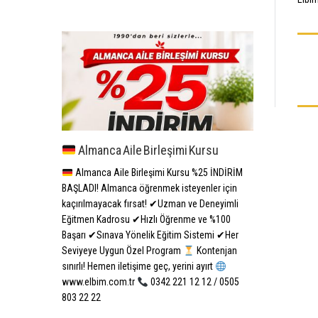
Almanca Aile Birleşimi Kursu
Almanca Aile Birleşimi Kursu %25 İNDİRİM
BAŞLADI! Almanca öğrenmek isteyenler için
kaçırılmayacak fırsat! ✔Uzman ve Deneyimli
Eğitmen Kadrosu ✔Hızlı Öğrenme ve %100
Başarı ✔Sınava Yönelik Eğitim Sistemi ✔Her
Seviyeye Uygun Özel Program
Kontenjan
sınırlı! Hemen iletişime geç, yerini ayırt
www.elbim.com.tr
0342 221 12 12 / 0505
803 22 22