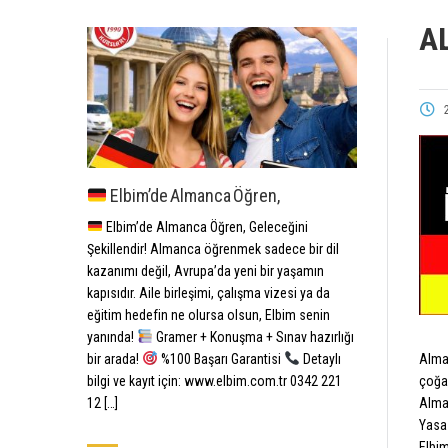
A
Elbim’de Almanca Öğren,
Elbim’de Almanca Öğren, Geleceğini
Şekillendir! Almanca öğrenmek sadece bir dil
kazanımı değil, Avrupa’da yeni bir yaşamın
kapısıdır. Aile birleşimi, çalışma vizesi ya da
eğitim hedefin ne olursa olsun, Elbim senin
yanında!
Gramer + Konuşma + Sınav hazırlığı
bir arada!
%100 Başarı Garantisi
Detaylı
Alman
bilgi ve kayıt için: www.elbim.com.tr 0342 221
çoğal
12 […]
Alman
Yasas
Elbim