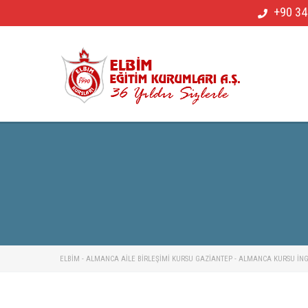
+90 34
ELBİM - ALMANCA AILE BIRLEŞIMI KURSU GAZIANTEP - ALMANCA KURSU İNGIL