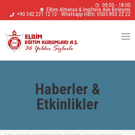
09:00 - 18:00
Elbim Almanya & İngiltere Aile Birleşimi
+90 342 221 12 12
-
Whatsapp Hattı: 0505 803 22 22
Togg
navig
Haberler &
Etkinlikler