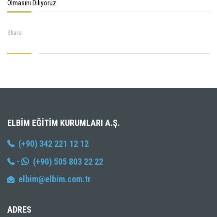
Olmasını Diliyoruz
Share:
ELBIM EĞITIM KURUMLARI A.Ş.
(+90) 342 221 12 12
-
(+90) 505 803 22 22
elbim@elbim.com.tr
ADRES