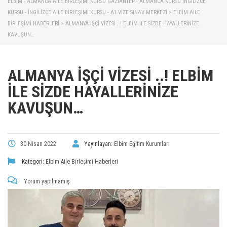
ELBİM - ALMANCA AILE BIRLEŞIMI KURSU GAZIANTEP - ALMANCA KURSU İNGILIZCE
KURSU - İNGILIZCE AILE BIRLEŞIMI KURSU - A1 VIZE SINAV MERKEZI
>
ELBIM AILE
BIRLEŞIMI HABERLERI
>
ALMANYA İŞÇİ VİZESİ ..! ELBIM ILE SIZDE HAYALLERINIZE
KAVUŞUN…
ALMANYA İŞÇİ VİZESİ ..! ELBIM
ILE SIZDE HAYALLERINIZE
KAVUŞUN…
30 Nisan 2022
Yayınlayan:
Elbim Eğitim Kurumları
Kategori:
Elbim Aile Birleşimi Haberleri
Yorum yapılmamış