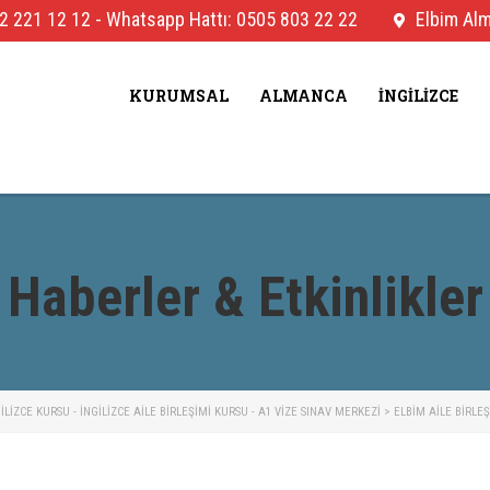
2 221 12 12
-
Whatsapp Hattı: 0505 803 22 22
Elbim Alma
KURUMSAL
ALMANCA
İNGILIZCE
Haberler & Etkinlikler
IZCE KURSU - İNGILIZCE AILE BIRLEŞIMI KURSU - A1 VIZE SINAV MERKEZI
>
ELBIM AILE BIRLE