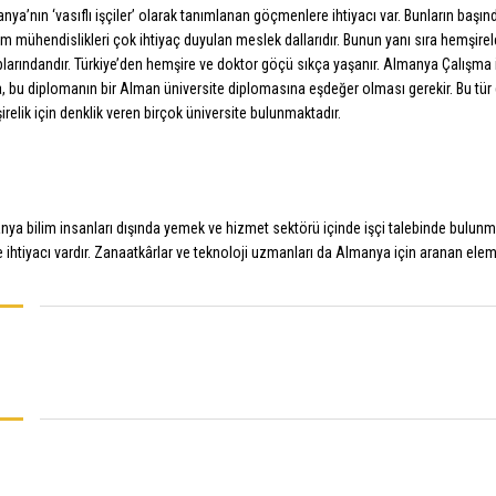
ya’nın ‘vasıflı işçiler’ olarak tanımlanan göçmenlere ihtiyacı var. Bunların başınd
ım mühendislikleri çok ihtiyaç duyulan meslek dallarıdır. Bunun yanı sıra hemşi
larındandır. Türkiye’den hemşire ve doktor göçü sıkça yaşanır. Almanya Çalışma 
, bu diplomanın bir Alman üniversite diplomasına eşdeğer olması gerekir. Bu tür d
relik için denklik veren birçok üniversite bulunmaktadır.
ya bilim insanları dışında yemek ve hizmet sektörü içinde işçi talebinde bulunma
e ihtiyacı vardır. Zanaatkârlar ve teknoloji uzmanları da Almanya için aranan elem