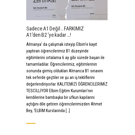
Sadece A1 Değil .. FARKIMIZ
A1’den B2 ‘ye kadar …!
Almanya’ da çalışmak isteyip Elbim’e kayıt
yaptıran öğrencilerimiz B1 düzeyinde
eğitimlerini ortalama 6 ay gibi sürede başarı ile
tamamladılar. Öğrencilerimiz, eğitimlerinin
sonunda girmiş oldukları Almanca B1 sınavını
tek seferde geçtiler ve şu an iş tekliflerini
değerlendiriyorlar. KALİTEMİZİ ÖĞRENCİLERİMİZ
TESCİLLİYOR Elbim Eğitim Kurumları’nın
kendilerine bambaşka bir ufkun kapılarını
açtığını dile getiren öğrencilerimizden Ahmet
Bey, ‘ELBİM Kurslarında […]