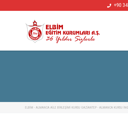
+90 34
ELBİM - ALMANCA AILE BIRLEŞIMI KURSU GAZIANTEP - ALMANCA KURSU İNGIL