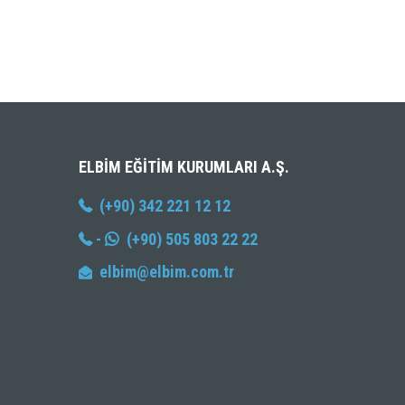
ELBIM EĞITIM KURUMLARI A.Ş.
(+90) 342 221 12 12
-
(+90) 505 803 22 22
elbim@elbim.com.tr