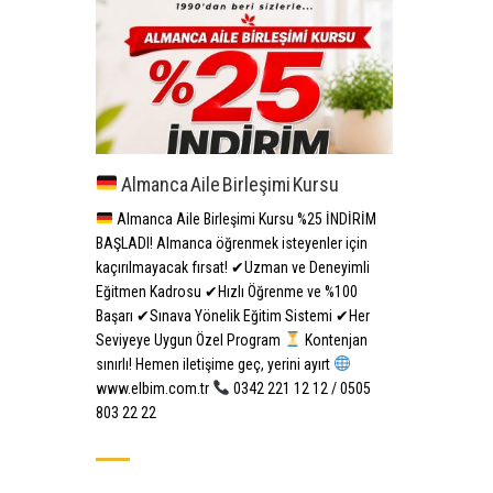
Almanca Aile Birleşimi Kursu
Almanca Aile Birleşimi Kursu %25 İNDİRİM
BAŞLADI! Almanca öğrenmek isteyenler için
kaçırılmayacak fırsat! ✔Uzman ve Deneyimli
Eğitmen Kadrosu ✔Hızlı Öğrenme ve %100
Başarı ✔Sınava Yönelik Eğitim Sistemi ✔Her
Seviyeye Uygun Özel Program
Kontenjan
sınırlı! Hemen iletişime geç, yerini ayırt
www.elbim.com.tr
0342 221 12 12 / 0505
803 22 22