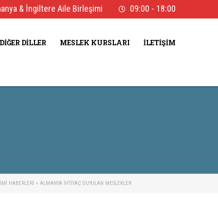
nya & İngiltere Aile Birleşimi
09:00 - 18:00
DIĞER DILLER
MESLEK KURSLARI
İLETIŞIM
ŞIMI HABERLERI
>
ALMANYA İHTIYAÇ DUYULAN MESLEKLER