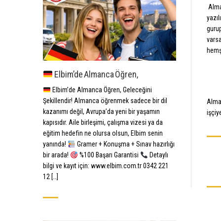
Alman
yazıl
gurup
varsa
hemşi
Elbim’de Almanca Öğren,
Elbim’de Almanca Öğren, Geleceğini
Şekillendir! Almanca öğrenmek sadece bir dil
Alman
kazanımı değil, Avrupa’da yeni bir yaşamın
işçiy
kapısıdır. Aile birleşimi, çalışma vizesi ya da
eğitim hedefin ne olursa olsun, Elbim senin
yanında!
Gramer + Konuşma + Sınav hazırlığı
bir arada!
%100 Başarı Garantisi
Detaylı
bilgi ve kayıt için: www.elbim.com.tr 0342 221
12 […]