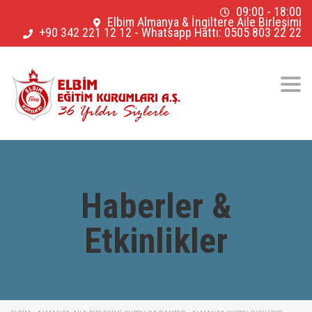
09:00 - 18:00
Elbim Almanya & İngiltere Aile Birleşimi
+90 342 221 12 12
-
Whatsapp Hattı: 0505 803 22 22
Togg
navig
Haberler &
Etkinlikler