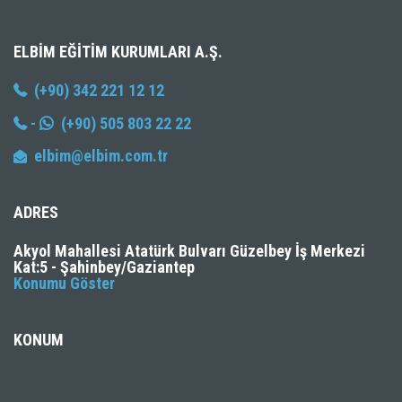
ELBIM EĞITIM KURUMLARI A.Ş.
(+90) 342 221 12 12
-
(+90) 505 803 22 22
elbim@elbim.com.tr
ADRES
Akyol Mahallesi Atatürk Bulvarı Güzelbey İş Merkezi
Kat:5 - Şahinbey/Gaziantep
Konumu Göster
KONUM