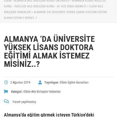
ELBİM - ALMANCA AILE BIRLEŞIMI KURSU GAZIANTEP - ALMANCA KURSU İNGILIZCE
KURSU - İNGILIZCE AILE BIRLEŞIMI KURSU - A1 VIZE SINAV MERKEZI
>
ELBIM AILE
BIRLEŞIMI HABERLERI
>
ALMANYA ‘DA ÜNIVERSITE YÜKSEK LISANS DOKTORA EĞITIMI
ALMAK İSTEMEZ MISINIZ..?
ALMANYA ‘DA ÜNIVERSITE
YÜKSEK LISANS DOKTORA
EĞITIMI ALMAK İSTEMEZ
MISINIZ..?
2 Ağustos 2019
Yayınlayan:
Elbim Eğitim Kurumları
Kategori:
Elbim Aile Birleşimi Haberleri
Yorum yapılmamış
Almanya’da eğitim görmek isteyen Türkiye’deki