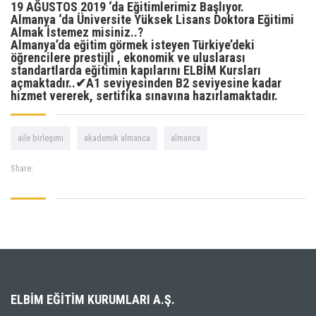
19 AĞUSTOS 2019 ‘da Eğitimlerimiz Başlıyor.
Almanya ‘da Üniversite Yüksek Lisans Doktora Eğitimi
Almak İstemez misiniz..?
Almanya’da eğitim görmek isteyen Türkiye’deki
öğrencilere prestijli , ekonomik ve uluslarası
standartlarda eğitimin kapılarını ELBİM Kursları
açmaktadır..
✔
A1 seviyesinden B2 seviyesine kadar
hizmet vererek, sertifika sınavına hazırlamaktadır.
aile birleşimi
akademik almanca
almanca
Share:
ELBIM EĞITIM KURUMLARI A.Ş.