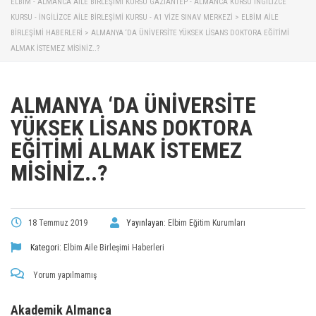
ELBİM - ALMANCA AILE BIRLEŞIMI KURSU GAZIANTEP - ALMANCA KURSU İNGILIZCE
KURSU - İNGILIZCE AILE BIRLEŞIMI KURSU - A1 VIZE SINAV MERKEZI
>
ELBIM AILE
BIRLEŞIMI HABERLERI
>
ALMANYA ‘DA ÜNIVERSITE YÜKSEK LISANS DOKTORA EĞITIMI
ALMAK İSTEMEZ MISINIZ..?
ALMANYA ‘DA ÜNIVERSITE
YÜKSEK LISANS DOKTORA
EĞITIMI ALMAK İSTEMEZ
MISINIZ..?
18 Temmuz 2019
Yayınlayan:
Elbim Eğitim Kurumları
Kategori:
Elbim Aile Birleşimi Haberleri
Yorum yapılmamış
Akademik Almanca