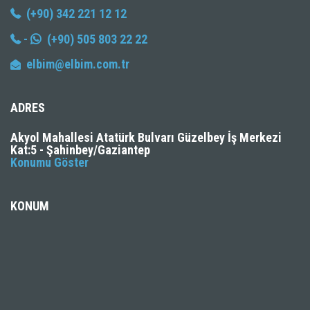
(+90) 342 221 12 12
-
(+90) 505 803 22 22
elbim@elbim.com.tr
ADRES
Akyol Mahallesi Atatürk Bulvarı Güzelbey İş Merkezi
Kat:5 - Şahinbey/Gaziantep
Konumu Göster
KONUM