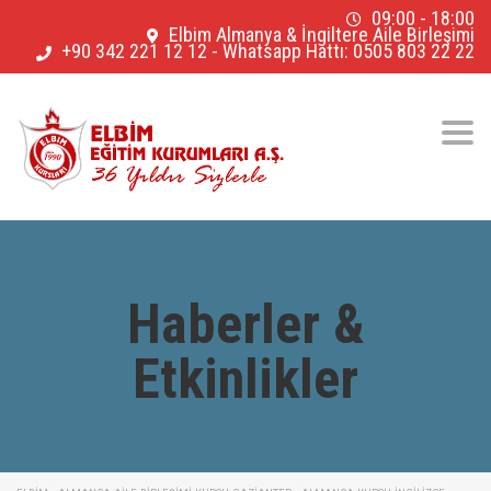
09:00 - 18:00
Elbim Almanya & İngiltere Aile Birleşimi
+90 342 221 12 12
-
Whatsapp Hattı: 0505 803 22 22
Togg
navig
Haberler &
Etkinlikler