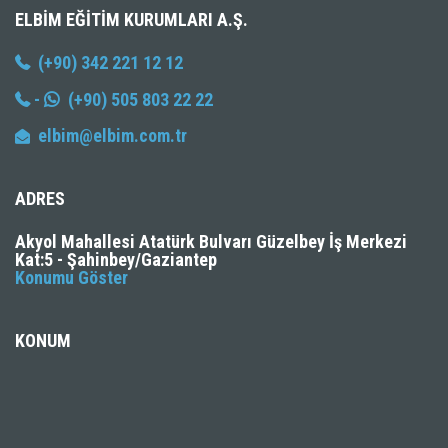
ELBIM EĞITIM KURUMLARI A.Ş.
(+90) 342 221 12 12
-
(+90) 505 803 22 22
elbim@elbim.com.tr
ADRES
Akyol Mahallesi Atatürk Bulvarı Güzelbey İş Merkezi
Kat:5 - Şahinbey/Gaziantep
Konumu Göster
KONUM