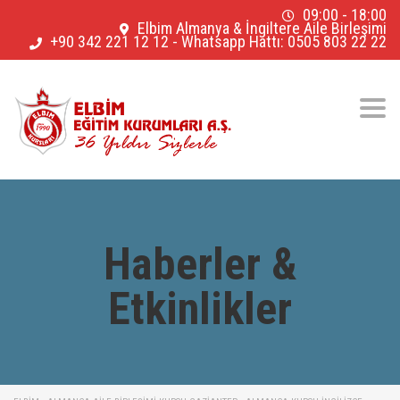
09:00 - 18:00
Elbim Almanya & İngiltere Aile Birleşimi
+90 342 221 12 12
-
Whatsapp Hattı: 0505 803 22 22
Togg
navig
Haberler &
Etkinlikler