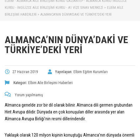
ELBİM - ALMANCA AILE BIRLEŞIMI KURSU GAZIANTEP - ALMANCA KURSU İNGILIZCE
KURSU - İNGILIZCE AILE BIRLEŞIMI KURSU - A1 VIZE SINAV MERKEZI
>
ELBIM AILE
BIRLEŞIMI HABERLERI
>
ALMANCA’NIN DÜNYA’DAKI VE TÜRKIYE’DEKI YERI
ALMANCA’NIN DÜNYA’DAKI VE
TÜRKIYE’DEKI YERI
27 Haziran 2019
Yayınlayan:
Elbim Eğitim Kurumları
Kategori:
Elbim Aile Birleşimi Haberleri
Yorum yapılmamış
Almanca genelde zor bir dil olarak bilinir. Almanca dili germen grubundan
Hint Avrupa dilidir. Dünyada en çok konuşulan diller arasında yer alan
Almanca Avrupa Birliği’nin resmi dillerindendir.
Yaklaşık olarak 120 milyon kişinin konuştuğu Almanca’nın dünyada önemli