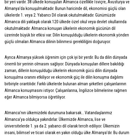
bir yeri vardır. 38 ülkede konuşulan Almanca özellikle İsviçre, Avusturya ve
Almanya’da konuşulmaktadır. Bunun haricinde dil, ekonomisi güçlü olan
ülkelerde 1. veya 2. Yabancı Dil olarak okutulmaktadır. Günümüzde
Almanca dili yaklaşık olarak 120 ülkede özel okul veya devlet okullarında
okutulmaktadır. Almanca konuşan ülkelerin ekonomik gücünün dil
üzerinde büyük bir etkisi var. Dilin konuşulduğu ülkelerin ekonomik yönden
güçlü olmaları Almanca dilinin bilinmesi gerekliliğini doğuruyor.
Ayrıca Almanya yüksek öğrenim için çok iyi bir yerdir. Bu da dilin dünyada
önemli bir yerinin olmasını sağlıyor. Dünyada konuşulan dillere bakıldığı
zaman, dillerin konuşulduğu ülkelerin ekonomik gücü dilin dünyada
konuşulma oranını etkiliyor ve ekonomik güç ile dilin konuşma dağılımı
birbiriyle orantılıdır. Farklı ülkelerde bulunan alman şirketleri çalışanlarının
Almanca konuşmasını istiyor. Çalışanlarına, İngilizce bilmelerine rağmen
eğer Almanca bilmiyorsa öğretiliyor.
Almanca’nın ülkemizdeki durumuna bakarsak… Vatandaşlarımız
Almanca’ya oldukça yakındırlar. Ülkemizde Almanca, lise ve
üniversitelerde 1. ya da 2. yabancı dil olarak tercih ediliyor. Ülkemizin
insani, bilimsel ve ticari olarak en yakın olduğu ülke Almanya’dır. Bu durum