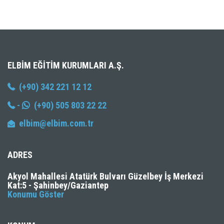
ELBIM EĞITIM KURUMLARI A.Ş.
(+90) 342 221 12 12
-
(+90) 505 803 22 22
elbim@elbim.com.tr
ADRES
Akyol Mahallesi Atatürk Bulvarı Güzelbey İş Merkezi
Kat:5 - Şahinbey/Gaziantep
Konumu Göster