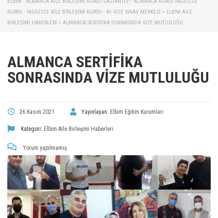
ELBİM - ALMANCA AILE BIRLEŞIMI KURSU GAZIANTEP - ALMANCA KURSU İNGILIZCE
KURSU - İNGILIZCE AILE BIRLEŞIMI KURSU - A1 VIZE SINAV MERKEZI
>
ELBIM AILE
BIRLEŞIMI HABERLERI
>
ALMANCA SERTİFİKA SONRASINDA VİZE MUTLULUĞU
ALMANCA SERTİFİKA
SONRASINDA VİZE MUTLULUĞU
26 Kasım 2021
Yayınlayan:
Elbim Eğitim Kurumları
Kategori:
Elbim Aile Birleşimi Haberleri
Yorum yapılmamış