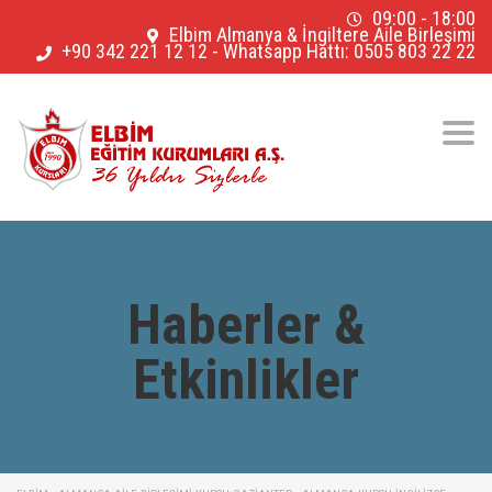
09:00 - 18:00
Elbim Almanya & İngiltere Aile Birleşimi
+90 342 221 12 12
-
Whatsapp Hattı: 0505 803 22 22
Togg
navig
Haberler &
Etkinlikler