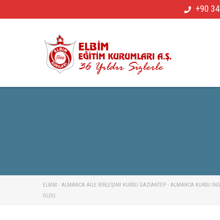
+90 34
ELBİM - ALMANCA AILE BIRLEŞIMI KURSU GAZIANTEP - ALMANCA KURSU İNGIL
OLDU