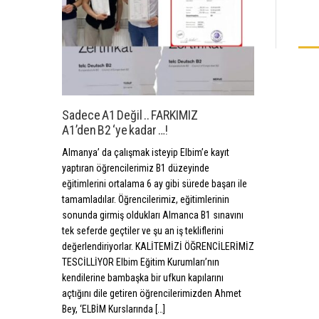
Sadece A1 Değil .. FARKIMIZ
A1’den B2 ‘ye kadar …!
Almanya’ da çalışmak isteyip Elbim’e kayıt
yaptıran öğrencilerimiz B1 düzeyinde
eğitimlerini ortalama 6 ay gibi sürede başarı ile
tamamladılar. Öğrencilerimiz, eğitimlerinin
sonunda girmiş oldukları Almanca B1 sınavını
tek seferde geçtiler ve şu an iş tekliflerini
değerlendiriyorlar. KALİTEMİZİ ÖĞRENCİLERİMİZ
TESCİLLİYOR Elbim Eğitim Kurumları’nın
kendilerine bambaşka bir ufkun kapılarını
açtığını dile getiren öğrencilerimizden Ahmet
Bey, ‘ELBİM Kurslarında […]