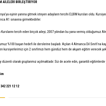
M AİLELERİ BİRLEŞTİRİYOR
ya’ya eşinin yanına gitmek isteyen adayların tercihi ELBİM kursları oldu. Kursiyerl
ca A1 sınavına girmektedirler.
 Kurslarını tercih eden birçok aileyi, 2007 yılından bu yana vermiş olduğumuz Alm
muz %100 başarı hedefi ile derslerine başladı. Açılan 4 Almanca Dil Sınıfı’na ka
en kursiyerlerimiz için 2 sınıfımızı hem gündüz hem de akşam eğitim verecek şekil
y düzenli olarak gruplarımız açılmaktadır. Siz de acele edin, garantili eğitimlerde y
şim
 342 221 12 12