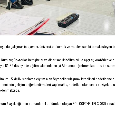
ya da çalışmak isteyenler, üniversite okumak ve meslek sahibi olmak isteyen öğr
 Kursları; Doktorlar, hemşireler ve diğer sağlık bölümleri ile aşçılar, kuaförler 
ayıp B1-B2 düzeyinde eğitimi alanında en iyi Almanca öğretmen kadrosu ile sun
mum 15 kişilik sınıflarda eğitim alan öğrenciler ulaşmak istedikleri hedeflerine 
ğrencilerin gelişim değerlendirmeleri yapılmakta, hedefleri olan sınav seviyelere u
eklenmektedir.
mum 6 aylık eğitimin sonundan 4 bölümden oluşan ECL-GOETHE-TELC-ÖSD sınavlar