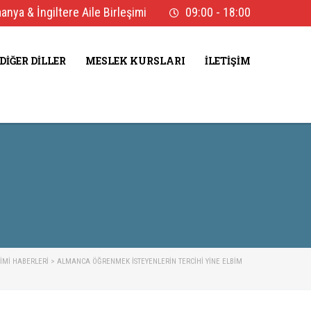
nya & İngiltere Aile Birleşimi
09:00 - 18:00
DIĞER DILLER
MESLEK KURSLARI
İLETIŞIM
ŞIMI HABERLERI
>
ALMANCA ÖĞRENMEK İSTEYENLERİN TERCİHİ YİNE ELBİM