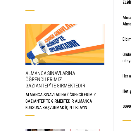
ELBİ
Alman
Alman
Elbim
Grubu
istey
ALMANCA SINAVLARINA
Her a
ÖĞRENCİLERİMİZ
GAZİANTEP’TE GİRMEKTEDİR
İleti
ALMANCA SINAVLARINA ÖĞRENCİLERİMİZ
GAZİANTEP'TE GİRMEKTEDİR ALMANCA
0090
KURSUNA BAŞVURMAK İÇİN TIKLAYIN