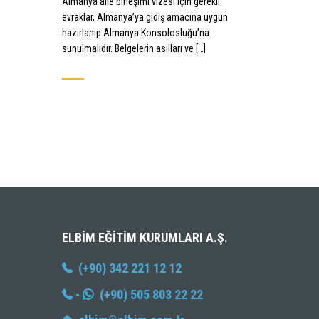
Almanya aile birleşimi vizesi için gerekli
evraklar, Almanya’ya gidiş amacına uygun
hazırlanıp Almanya Konsolosluğu’na
sunulmalıdır. Belgelerin asılları ve […]
ELBIM EĞITIM KURUMLARI A.Ş.
(+90) 342 221 12 12
-
(+90) 505 803 22 22