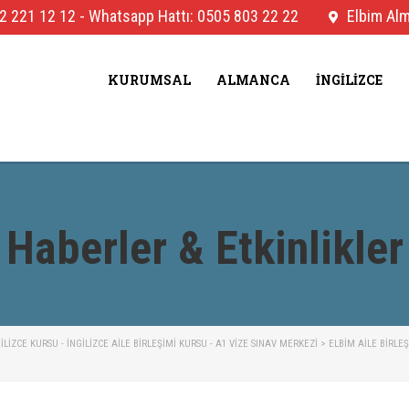
2 221 12 12
-
Whatsapp Hattı: 0505 803 22 22
Elbim Alma
KURUMSAL
ALMANCA
İNGILIZCE
Haberler & Etkinlikler
IZCE KURSU - İNGILIZCE AILE BIRLEŞIMI KURSU - A1 VIZE SINAV MERKEZI
>
ELBIM AILE BIRLE