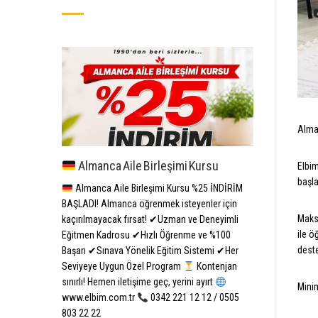
Alman
Almanca Aile Birleşimi Kursu
Elbim
başl
Almanca Aile Birleşimi Kursu %25 İNDİRİM
BAŞLADI! Almanca öğrenmek isteyenler için
Maksi
kaçırılmayacak fırsat! ✔Uzman ve Deneyimli
ile ö
Eğitmen Kadrosu ✔Hızlı Öğrenme ve %100
dest
Başarı ✔Sınava Yönelik Eğitim Sistemi ✔Her
Seviyeye Uygun Özel Program
Kontenjan
sınırlı! Hemen iletişime geç, yerini ayırt
Mini
www.elbim.com.tr
0342 221 12 12 / 0505
803 22 22