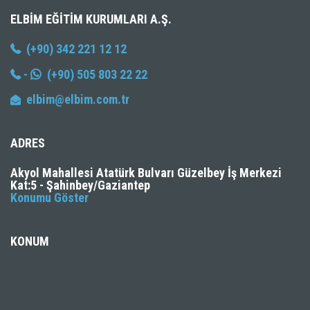
ELBIM EĞITIM KURUMLARI A.Ş.
(+90) 342 221 12 12
-
(+90) 505 803 22 22
elbim@elbim.com.tr
ADRES
Akyol Mahallesi Atatürk Bulvarı Güzelbey İş Merkezi
Kat:5 - Şahinbey/Gaziantep
Konumu Göster
KONUM