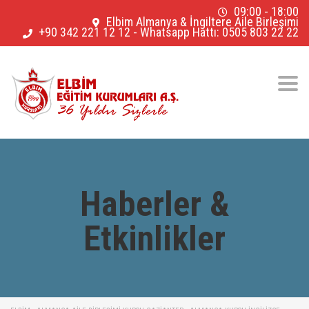
09:00 - 18:00
Elbim Almanya & İngiltere Aile Birleşimi
+90 342 221 12 12
-
Whatsapp Hattı: 0505 803 22 22
Togg
navig
Haberler &
Etkinlikler