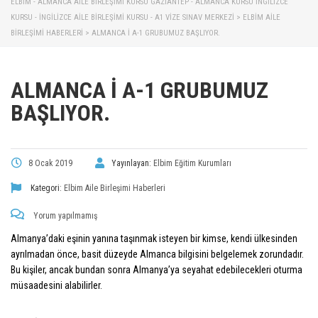
ELBİM - ALMANCA AILE BIRLEŞIMI KURSU GAZIANTEP - ALMANCA KURSU İNGILIZCE
KURSU - İNGILIZCE AILE BIRLEŞIMI KURSU - A1 VIZE SINAV MERKEZI
>
ELBIM AILE
BIRLEŞIMI HABERLERI
>
ALMANCA İ A-1 GRUBUMUZ BAŞLIYOR.
ALMANCA İ A-1 GRUBUMUZ
BAŞLIYOR.
8 Ocak 2019
Yayınlayan:
Elbim Eğitim Kurumları
Kategori:
Elbim Aile Birleşimi Haberleri
Yorum yapılmamış
Almanya’daki eşinin yanına taşınmak isteyen bir kimse, kendi ülkesinden
ayrılmadan önce, basit düzeyde Almanca bilgisini belgelemek zorundadır.
Bu kişiler, ancak bundan sonra Almanya’ya seyahat edebilecekleri oturma
müsaadesini alabilirler.