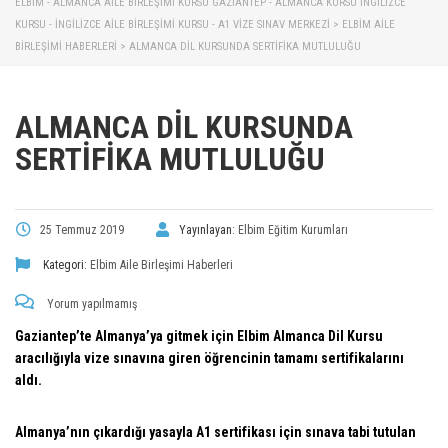
ELBİM - ALMANCA AILE BIRLEŞIMI KURSU GAZIANTEP - ALMANCA KURSU İNGILIZCE
KURSU - İNGILIZCE AILE BIRLEŞIMI KURSU - A1 VIZE SINAV MERKEZI
>
ELBIM AILE
BIRLEŞIMI HABERLERI
>
ALMANCA DIL KURSUNDA SERTIFIKA MUTLULUĞU
ALMANCA DIL KURSUNDA
SERTIFIKA MUTLULUĞU
25 Temmuz 2019
Yayınlayan:
Elbim Eğitim Kurumları
Kategori:
Elbim Aile Birleşimi Haberleri
Yorum yapılmamış
Gaziantep’te Almanya’ya gitmek için Elbim Almanca Dil Kursu
aracılığıyla vize sınavına giren öğrencinin tamamı sertifikalarını
aldı.
Almanya’nın çıkardığı yasayla A1 sertifikası için sınava tabi tutulan