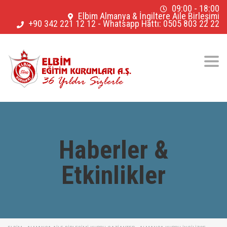
09:00 - 18:00
Elbim Almanya & İngiltere Aile Birleşimi
+90 342 221 12 12
-
Whatsapp Hattı: 0505 803 22 22
Togg
navig
Haberler &
Etkinlikler