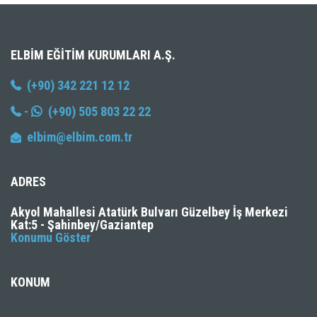
ELBIM EĞITIM KURUMLARI A.Ş.
(+90) 342 221 12 12
-
(+90) 505 803 22 22
elbim@elbim.com.tr
ADRES
Akyol Mahallesi Atatürk Bulvarı Güzelbey İş Merkezi
Kat:5 - Şahinbey/Gaziantep
Konumu Göster
KONUM