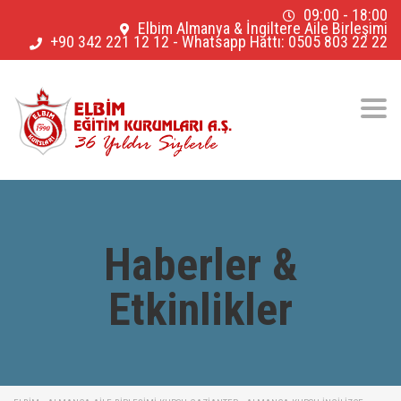
09:00 - 18:00
Elbim Almanya & İngiltere Aile Birleşimi
+90 342 221 12 12
-
Whatsapp Hattı: 0505 803 22 22
Togg
navig
Haberler &
Etkinlikler