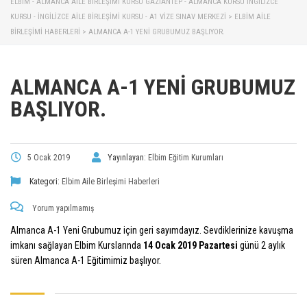
ELBİM - ALMANCA AILE BIRLEŞIMI KURSU GAZIANTEP - ALMANCA KURSU İNGILIZCE
KURSU - İNGILIZCE AILE BIRLEŞIMI KURSU - A1 VIZE SINAV MERKEZI
>
ELBIM AILE
BIRLEŞIMI HABERLERI
>
ALMANCA A-1 YENI GRUBUMUZ BAŞLIYOR.
ALMANCA A-1 YENI GRUBUMUZ
BAŞLIYOR.
5 Ocak 2019
Yayınlayan:
Elbim Eğitim Kurumları
Kategori:
Elbim Aile Birleşimi Haberleri
Yorum yapılmamış
Almanca A-1 Yeni Grubumuz için geri sayımdayız. Sevdiklerinize kavuşma
imkanı sağlayan Elbim Kurslarında
14 Ocak 2019 Pazartesi
günü 2 aylık
süren Almanca A-1 Eğitimimiz başlıyor.