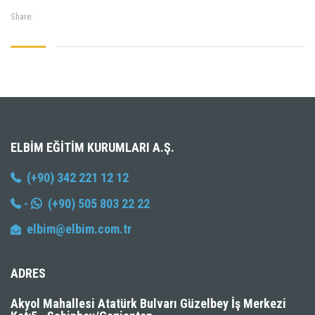
Share:
ELBIM EĞITIM KURUMLARI A.Ş.
(+90) 342 221 12 12
-
(+90) 505 803 22 22
elbim@elbim.com.tr
ADRES
Akyol Mahallesi Atatürk Bulvarı Güzelbey İş Merkezi