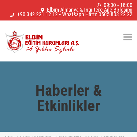
09:00 - 18:00
Elbim Almanya & İngiltere Aile Birleşimi
+90 342 221 12 12
-
Whatsapp Hattı: 0505 803 22 22
Togg
navig
Haberler &
Etkinlikler