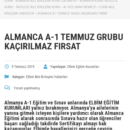
ELBİM - ALMANCA AILE BIRLEŞIMI KURSU GAZIANTEP - ALMANCA KURSU İNGILIZCE
KURSU - İNGILIZCE AILE BIRLEŞIMI KURSU - A1 VIZE SINAV MERKEZI
>
ELBIM AILE
BIRLEŞIMI HABERLERI
>
ALMANCA A-1 TEMMUZ GRUBU KAÇIRILMAZ FIRSAT
ALMANCA A-1 TEMMUZ GRUBU
KAÇIRILMAZ FIRSAT
9 Temmuz 2019
Yayınlayan:
Elbim Eğitim Kurumları
Kategori:
Elbim Aile Birleşimi Haberleri
Yorum yapılmamış
Almanya A-1 Eğitim ve Sınav anlarında ELBİM EĞİTİM
KURUMLARI yalnız bırakmıyor. Almanya’ya ailelerinin
yanına gitmek isteyen kişilere yardımcı olarak Almanca
Eğitimi alarak sonrasında Sınava hazır olan öğrenciler
başarı sağladığı takdirde Sertifikayı almayı hak
kazanıyorlar. Elbimle hayallerinizi gerçeğe çevirin .