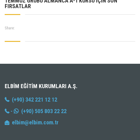
TEMMUZ GRUBU ALMANCA A-1 KURSU İÇİN SON
FIRSATLAR
Share:
ELBIM EĞITIM KURUMLARI A.Ş.
(+90) 342 221 12 12
-
(+90) 505 803 22 22
elbim@elbim.com.tr