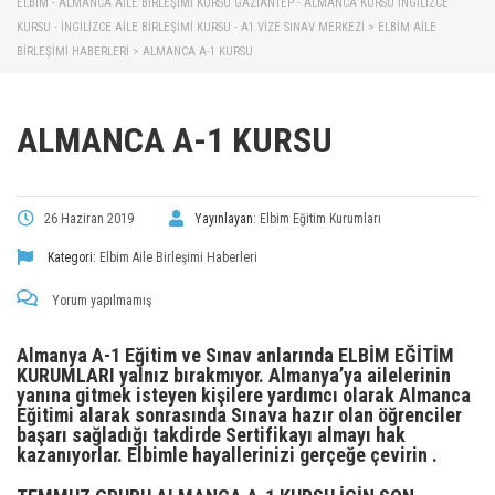
ELBİM - ALMANCA AILE BIRLEŞIMI KURSU GAZIANTEP - ALMANCA KURSU İNGILIZCE
KURSU - İNGILIZCE AILE BIRLEŞIMI KURSU - A1 VIZE SINAV MERKEZI
>
ELBIM AILE
BIRLEŞIMI HABERLERI
>
ALMANCA A-1 KURSU
ALMANCA A-1 KURSU
26 Haziran 2019
Yayınlayan:
Elbim Eğitim Kurumları
Kategori:
Elbim Aile Birleşimi Haberleri
Yorum yapılmamış
Almanya A-1 Eğitim ve Sınav anlarında ELBİM EĞİTİM
KURUMLARI yalnız bırakmıyor. Almanya’ya ailelerinin
yanına gitmek isteyen kişilere yardımcı olarak Almanca
Eğitimi alarak sonrasında Sınava hazır olan öğrenciler
başarı sağladığı takdirde Sertifikayı almayı hak
kazanıyorlar. Elbimle hayallerinizi gerçeğe çevirin .