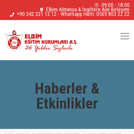
09:00 - 18:00
Elbim Almanya & İngiltere Aile Birleşimi
+90 342 221 12 12
-
Whatsapp Hattı: 0505 803 22 22
Togg
navig
Haberler &
Etkinlikler