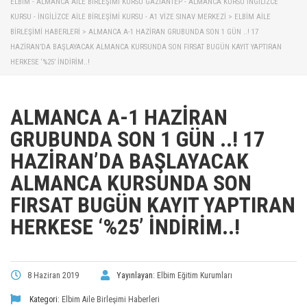
ELBİM - ALMANCA AILE BIRLEŞIMI KURSU GAZIANTEP - ALMANCA KURSU İNGILIZCE
KURSU - İNGILIZCE AILE BIRLEŞIMI KURSU - A1 VIZE SINAV MERKEZI
>
ELBIM AILE
BIRLEŞIMI HABERLERI
>
ALMANCA A-1 HAZİRAN GRUBUNDA SON 1 GÜN ..! 17
HAZIRAN’DA BAŞLAYACAK ALMANCA KURSUNDA SON FIRSAT BUGÜN KAYIT YAPTIRAN
HERKESE ‘%25’ İNDİRİM..!
ALMANCA A-1 HAZİRAN
GRUBUNDA SON 1 GÜN ..! 17
HAZIRAN’DA BAŞLAYACAK
ALMANCA KURSUNDA SON
FIRSAT BUGÜN KAYIT YAPTIRAN
HERKESE ‘%25’ İNDİRİM..!
8 Haziran 2019
Yayınlayan:
Elbim Eğitim Kurumları
Kategori:
Elbim Aile Birleşimi Haberleri