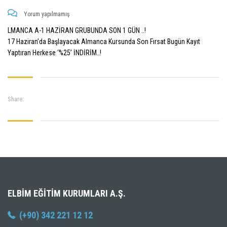
Yorum yapılmamış
LMANCA A-1 HAZİRAN GRUBUNDA SON 1 GÜN ..!
17 Haziran’da Başlayacak Almanca Kursunda Son Fırsat Bugün Kayıt
Yaptıran Herkese ‘%25’ İNDİRİM..!
Share:
ELBIM EĞITIM KURUMLARI A.Ş.
(+90) 342 221 12 12