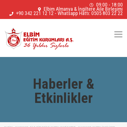
09:00 - 18:00
Elbim Almanya & İngiltere Aile Birleşimi
+90 342 221 12 12
-
Whatsapp Hattı: 0505 803 22 22
Togg
navig
Haberler &
Etkinlikler