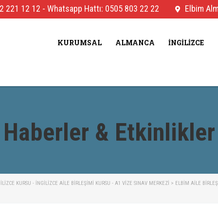
2 221 12 12
-
Whatsapp Hattı: 0505 803 22 22
Elbim Alma
KURUMSAL
ALMANCA
İNGILIZCE
Haberler & Etkinlikler
IZCE KURSU - İNGILIZCE AILE BIRLEŞIMI KURSU - A1 VIZE SINAV MERKEZI
>
ELBIM AILE BIRLE