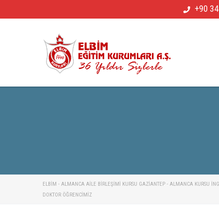
+90 34
ELBİM - ALMANCA AILE BIRLEŞIMI KURSU GAZIANTEP - ALMANCA KURSU İNGIL
DOKTOR ÖĞRENCIMIZ