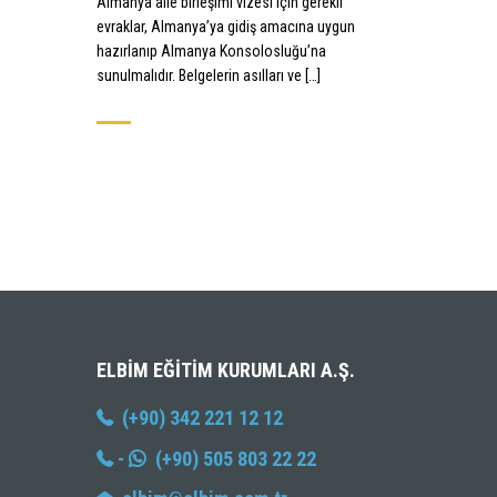
Almanya aile birleşimi vizesi için gerekli
evraklar, Almanya’ya gidiş amacına uygun
hazırlanıp Almanya Konsolosluğu’na
sunulmalıdır. Belgelerin asılları ve […]
ELBIM EĞITIM KURUMLARI A.Ş.
(+90) 342 221 12 12
-
(+90) 505 803 22 22