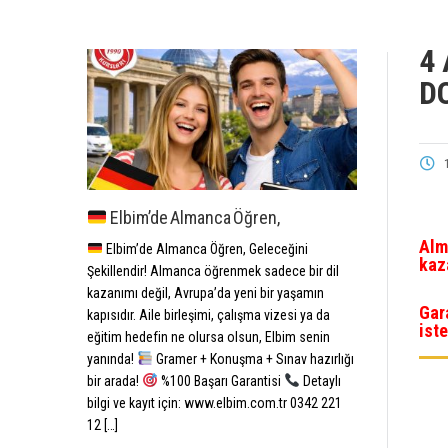
4
D
Elbim’de Almanca Öğren,
Alm
Elbim’de Almanca Öğren, Geleceğini
kaz
Şekillendir! Almanca öğrenmek sadece bir dil
kazanımı değil, Avrupa’da yeni bir yaşamın
Gar
kapısıdır. Aile birleşimi, çalışma vizesi ya da
iste
eğitim hedefin ne olursa olsun, Elbim senin
yanında!
Gramer + Konuşma + Sınav hazırlığı
bir arada!
%100 Başarı Garantisi
Detaylı
bilgi ve kayıt için: www.elbim.com.tr 0342 221
12 […]