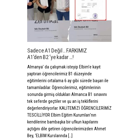
Sadece A1 Değil .. FARKIMIZ
A1’den B2 ‘ye kadar …!
Almanya’ da çalışmak isteyip Elbim’e kayıt
yaptıran öğrencilerimiz B1 düzeyinde
eğitimlerini ortalama 6 ay gibi sürede başarı ile
tamamladılar. Öğrencilerimiz, eğitimlerinin
sonunda girmiş oldukları Almanca B1 sınavını
tek seferde geçtiler ve şu an iş tekliflerini
değerlendiriyorlar. KALİTEMİZİ ÖĞRENCİLERİMİZ
TESCİLLİYOR Elbim Eğitim Kurumları’nın
kendilerine bambaşka bir ufkun kapılarını
açtığını dile getiren öğrencilerimizden Ahmet
Bey, ‘ELBİM Kurslarında […]