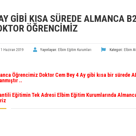
 AY GIBI KISA SÜREDE ALMANCA B2
OKTOR ÖĞRENCIMIZ
11 Haziran 2019
Yayınlayan:
Elbim Eğitim Kurumları
Kategori:
Elbim Ai
anca Öğrencimiz Doktor Cem Bey 4 Ay gibi kısa bir sürede
anmıştır ..
antili Eğitimin Tek Adresi Elbim Eğitim Kurumlarında Almanc
riz