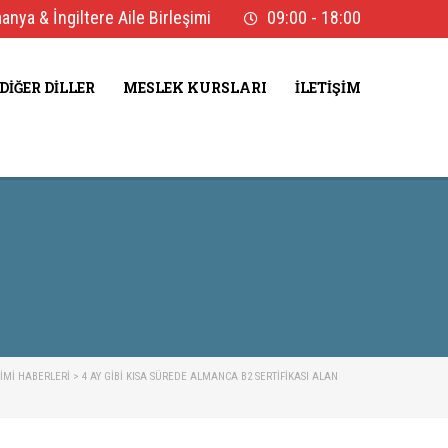
nya & İngiltere Aile Birleşimi
09:00 - 18:00
DIĞER DILLER
MESLEK KURSLARI
İLETIŞIM
ŞIMI HABERLERI
>
4 AY GIBI KISA SÜREDE ALMANCA B2 SERTİFİKASI ALAN