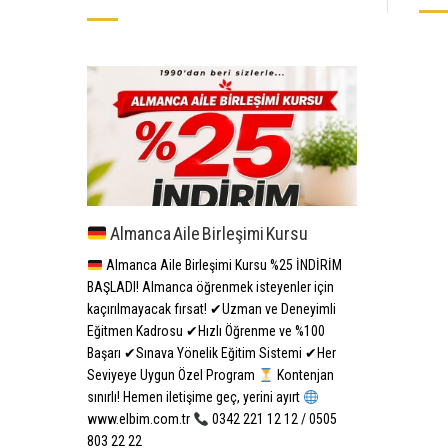
Almanca Aile Birleşimi Kursu
Almanca Aile Birleşimi Kursu %25 İNDİRİM
BAŞLADI! Almanca öğrenmek isteyenler için
kaçırılmayacak fırsat! ✔Uzman ve Deneyimli
Eğitmen Kadrosu ✔Hızlı Öğrenme ve %100
Başarı ✔Sınava Yönelik Eğitim Sistemi ✔Her
Seviyeye Uygun Özel Program
Kontenjan
sınırlı! Hemen iletişime geç, yerini ayırt
www.elbim.com.tr
0342 221 12 12 / 0505
803 22 22