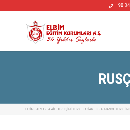
+90 34
RUSÇ
ELBİM - ALMANCA AILE BIRLEŞIMI KURSU GAZIANTEP - ALMANCA KURSU İNGIL