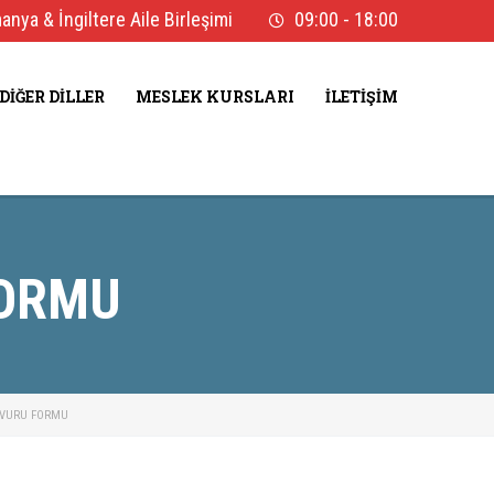
nya & İngiltere Aile Birleşimi
09:00 - 18:00
DIĞER DILLER
MESLEK KURSLARI
İLETIŞIM
FORMU
ŞVURU FORMU