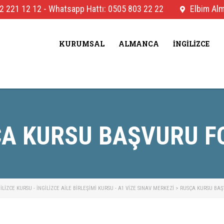
2 221 12 12
-
Whatsapp Hattı: 0505 803 22 22
Elbim Alma
KURUMSAL
ALMANCA
İNGILIZCE
A KURSU BAŞVURU 
IZCE KURSU - İNGILIZCE AILE BIRLEŞIMI KURSU - A1 VIZE SINAV MERKEZI
>
RUSÇA KURSU BA