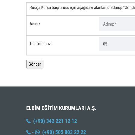
Rusça Kursu başvurusu için aşağıdaki alanları doldurup "Gönder
Adınız:
Telefonunuz:
ELBIM EĞITIM KURUMLARI A.Ş.
(+90) 342 221 12 12
-
(+90) 505 803 22 22